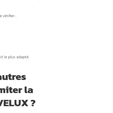
vérifier :
it le plus adapté.
autres
miter la
 VELUX ?