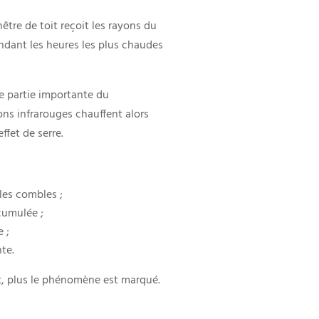
être de toit reçoit les rayons du
ndant les heures les plus chaudes
 partie importante du
ons infrarouges chauffent alors
ffet de serre.
les combles ;
ccumulée ;
 ;
te.
st, plus le phénomène est marqué.