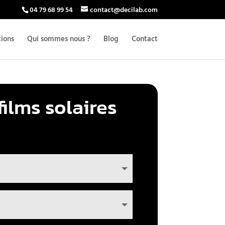
04 79 68 99 54
contact@decilab.com
tions
Qui sommes nous ?
Blog
Contact
films solaires