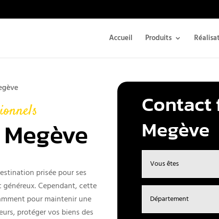
Accueil
Produits
Réalisa
Megève
Contact 
ionnels
Megève
s Megève
estination prisée pour ses
t généreux. Cependant, cette
otamment pour maintenir une
eurs, protéger vos biens des