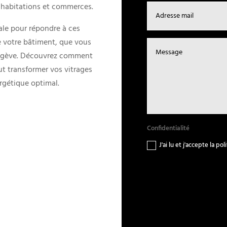
s habitations et commerces.
ale pour répondre à ces
e votre bâtiment, que vous
 Megève. Découvrez comment
ut transformer vos vitrages
rgétique optimal.
Confidentialité
J'ai lu et j'accepte la p