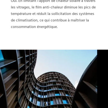
Oui.
En
limitant
l’apport
de
chaleur
solaire
à
travers
les
vitrages,
le
film
anti-
chaleur
diminue
les
pics
de
température
et
réduit
la
sollicitation
des
systèmes
de
climatisation,
ce
qui
contribue
à
maîtriser
la
consommation
énergétique.