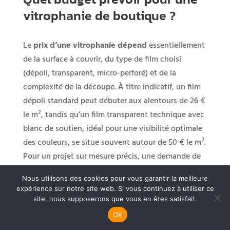
vitrophanie de boutique ?
Le
prix d’une vitrophanie dépend
essentiellement
de la surface à couvrir, du type de film choisi
(dépoli, transparent, micro-perforé) et de la
complexité de la découpe. À titre indicatif, un film
dépoli standard peut débuter aux alentours de 26 €
le m², tandis qu’un film transparent technique avec
blanc de soutien, idéal pour une visibilité optimale
des couleurs, se situe souvent autour de 50 € le m².
Pour un projet sur mesure précis, une demande de
devis reste la meilleure option.
Nous utilisons des cookies pour vous garantir la meilleure
expérience sur notre site web. Si vous continuez à utiliser ce
Quel type de vitrophanie
site, nous supposerons que vous en êtes satisfait.
OK
choisir pour mon commerce ?